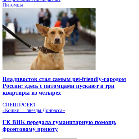
Питомцы
Владивосток стал самым pet-friendly-городом
России: здесь с питомцами пускают в три
квартиры из четырех
СПЕЦПРОЕКТ
«Кошки — звезды Донбасса»
ГК ВИК передала гуманитарную помощь
фронтовому приюту