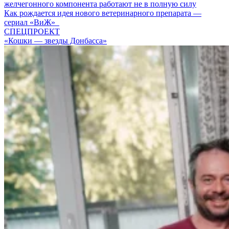
желчегонного компонента работают не в полную силу
Как рождается идея нового ветеринарного препарата —
сериал «ВиЖ»
СПЕЦПРОЕКТ
«Кошки — звезды Донбасса»