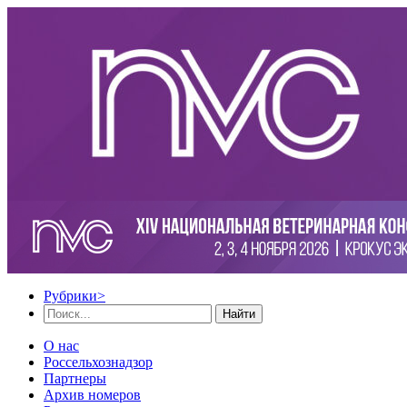
Рубрики
>
Найти
О нас
Россельхознадзор
Партнеры
Архив номеров