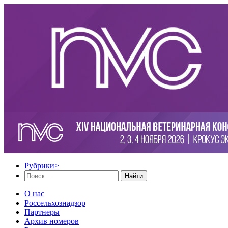
Рубрики
>
Найти
О нас
Россельхознадзор
Партнеры
Архив номеров