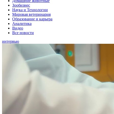
Домашние животные
Зообизнес
Наука и Технологии
Мировая ветеринария
Образование и карьера
Аналитика
Видео
Все новости
интервью