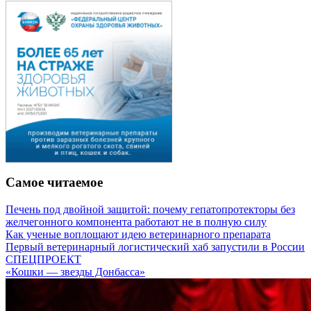
Самое читаемое
Печень под двойной защитой: почему гепатопротекторы без
желчегонного компонента работают не в полную силу
Как ученые воплощают идею ветеринарного препарата
Первый ветеринарный логистический хаб запустили в России
СПЕЦПРОЕКТ
«Кошки — звезды Донбасса»