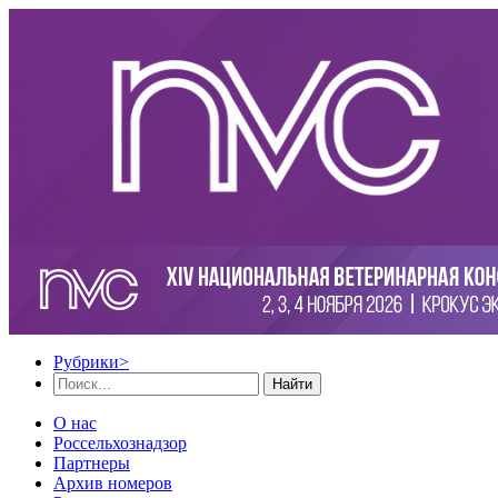
Рубрики
>
Найти
О нас
Россельхознадзор
Партнеры
Архив номеров