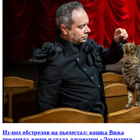
Из-под обстрелов на пьедестал: кошка Вижа
покорила жюри и стала лауреатом «Лохматого