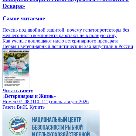
Оскара»
Самое читаемое
Печень под двойной защитой: почему гепатопротекторы без
желчегонного компонента работают не в полную силу
Как ученые воплощают идею ветеринарного препарата
Первый ветеринарный логистический хаб запустили в России
Читать газету
«Ветеринария и Жизнь»
Номер 07–08 (110–111) июль–август 2026
Газета ВиЖ. Купить