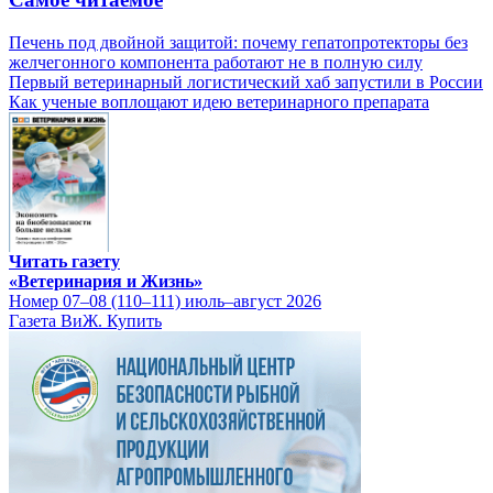
Печень под двойной защитой: почему гепатопротекторы без
желчегонного компонента работают не в полную силу
Первый ветеринарный логистический хаб запустили в России
Как ученые воплощают идею ветеринарного препарата
Читать газету
«Ветеринария и Жизнь»
Номер 07–08 (110–111) июль–август 2026
Газета ВиЖ. Купить