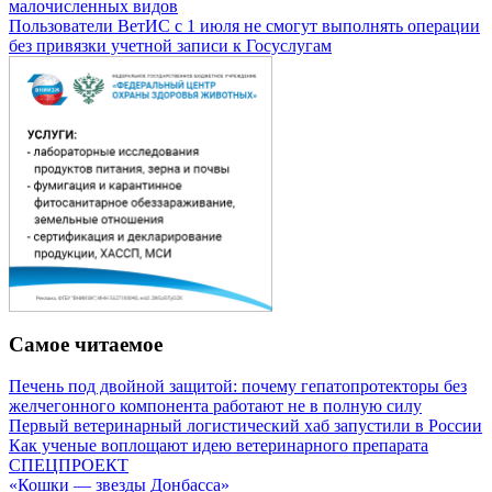
малочисленных видов
Пользователи ВетИС с 1 июля не смогут выполнять операции
без привязки учетной записи к Госуслугам
Самое читаемое
Печень под двойной защитой: почему гепатопротекторы без
желчегонного компонента работают не в полную силу
Первый ветеринарный логистический хаб запустили в России
Как ученые воплощают идею ветеринарного препарата
СПЕЦПРОЕКТ
«Кошки — звезды Донбасса»