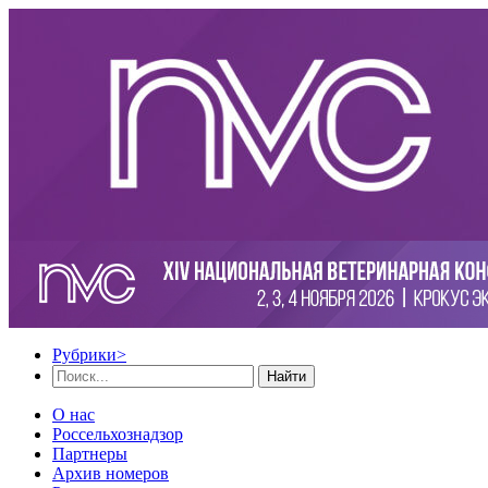
Рубрики
>
Найти
О нас
Россельхознадзор
Партнеры
Архив номеров