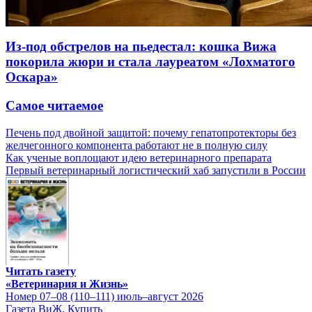
Из-под обстрелов на пьедестал: кошка Вижа
покорила жюри и стала лауреатом «Лохматого
Оскара»
Самое читаемое
Печень под двойной защитой: почему гепатопротекторы без
желчегонного компонента работают не в полную силу
Как ученые воплощают идею ветеринарного препарата
Первый ветеринарный логистический хаб запустили в России
Читать газету
«Ветеринария и Жизнь»
Номер 07–08 (110–111) июль–август 2026
Газета ВиЖ. Купить