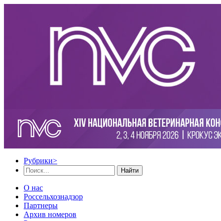
Рубрики
>
Найти
О нас
Россельхознадзор
Партнеры
Архив номеров