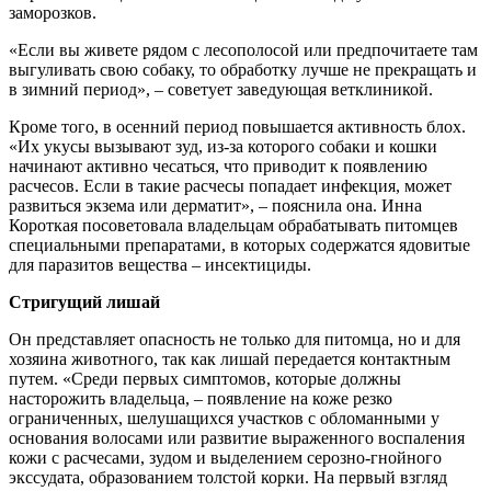
заморозков.
«Если вы живете рядом с лесополосой или предпочитаете там
выгуливать свою собаку, то обработку лучше не прекращать и
в зимний период», – советует заведующая ветклиникой.
Кроме того, в осенний период повышается активность блох.
«Их укусы вызывают зуд, из-за которого собаки и кошки
начинают активно чесаться, что приводит к появлению
расчесов. Если в такие расчесы попадает инфекция, может
развиться экзема или дерматит», – пояснила она. Инна
Короткая посоветовала владельцам обрабатывать питомцев
специальными препаратами, в которых содержатся ядовитые
для паразитов вещества – инсектициды.
Стригущий лишай
Он представляет опасность не только для питомца, но и для
хозяина животного, так как лишай передается контактным
путем. «Среди первых симптомов, которые должны
насторожить владельца, – появление на коже резко
ограниченных, шелушащихся участков с обломанными у
основания волосами или развитие выраженного воспаления
кожи с расчесами, зудом и выделением серозно-гнойного
экссудата, образованием толстой корки. На первый взгляд