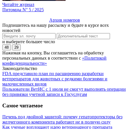
Читайте журнал
Питомцы N° 5 / 2025
Архив номеров
Подпишитесь на нашу рассылку и будьте в курсе всех
новостей
и выберите большее число
48
29
Нажимая на кнопку, Вы соглашаетесь на обработку
персональных данных в соответствии с
«Политикой
конфиденциальности»
Законодательство
FDA представило план по расширению разработки
ветпрепаратов для животных с редкими болезнями и
малочисленных видов
Пользователи ВетИС с 1 июля не смогут выполнять операции
без привязки учетной записи к Госуслугам
Самое читаемое
Печень под двойной защитой: почему гепатопротекторы без
желчегонного компонента работают не в полную силу
Как ученые воплощают идею ветеринарного препарата