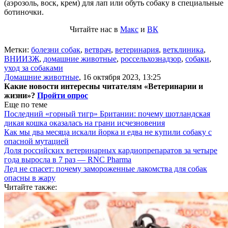
(аэрозоль, воск, крем) для лап или обуть собаку в специальные
ботиночки.
Читайте нас в
Макс
и
ВК
Метки:
болезни собак
,
ветврач
,
ветеринария
,
ветклиника
,
ВНИИЗЖ
,
домашние животные
,
россельхознадзор
,
собаки
,
уход за собаками
Домашние животные
,
16 октября 2023, 13:25
Какие новости интересны читателям «Ветеринарии и
жизни»?
Пройти опрос
Еще по теме
Последний «горный тигр» Британии: почему шотландская
дикая кошка оказалась на грани исчезновения
Как мы два месяца искали йорка и едва не купили собаку с
опасной мутацией
Доля российских ветеринарных кардиопрепаратов за четыре
года выросла в 7 раз — RNC Pharma
Лед не спасет: почему замороженные лакомства для собак
опасны в жару
Читайте также: