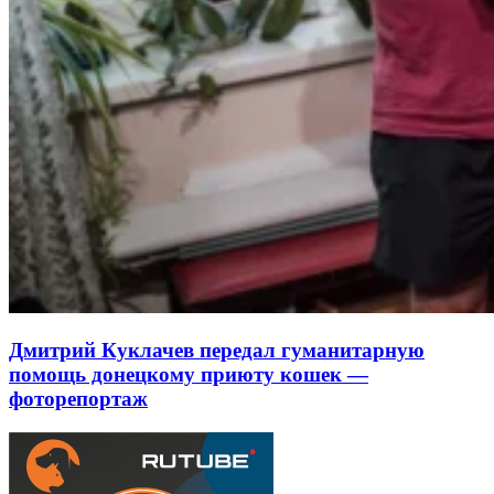
Дмитрий Куклачев передал гуманитарную
помощь донецкому приюту кошек —
фоторепортаж