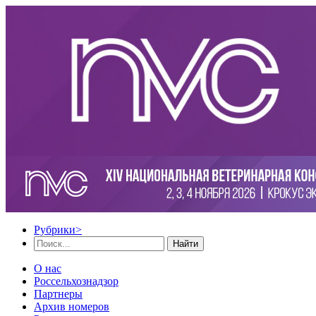
Рубрики
>
Найти
О нас
Россельхознадзор
Партнеры
Архив номеров