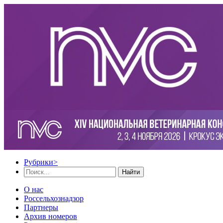
Рубрики
>
Найти
О нас
Россельхознадзор
Партнеры
Архив номеров