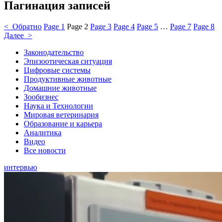
Пагинация записей
< Обратно
Page
1
Page
2
Page
3
Page
4
Page
5
…
Page
7
Page
8
Далее >
Законодательство
Эпизоотическая ситуация
Цифровые системы
Продуктивные животные
Домашние животные
Зообизнес
Наука и Технологии
Мировая ветеринария
Образование и карьера
Аналитика
Видео
Все новости
интервью