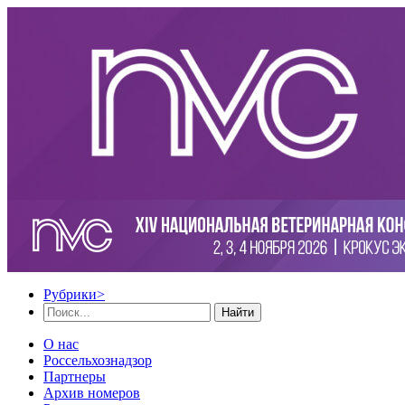
Рубрики
>
Найти
О нас
Россельхознадзор
Партнеры
Архив номеров