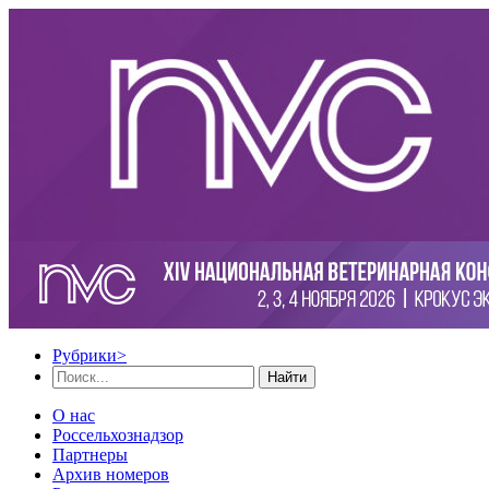
Рубрики
>
Найти
О нас
Россельхознадзор
Партнеры
Архив номеров