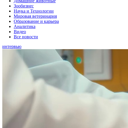
Домашние животные
Зообизнес
Наука и Технологии
Мировая ветеринария
Образование и карьера
Аналитика
Видео
Все новости
интервью