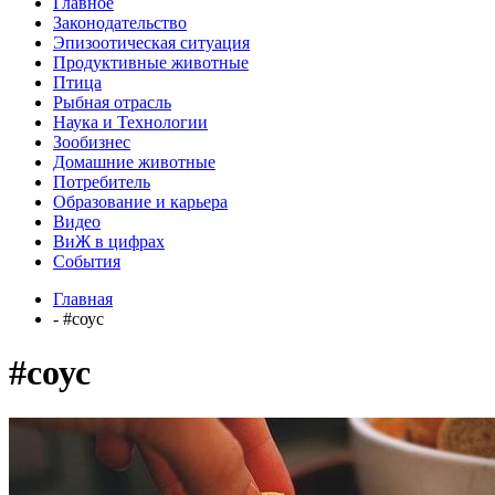
Главное
Законодательство
Эпизоотическая ситуация
Продуктивные животные
Птица
Рыбная отрасль
Наука и Технологии
Зообизнес
Домашние животные
Потребитель
Образование и карьера
Видео
ВиЖ в цифрах
События
Главная
- #соус
#соус