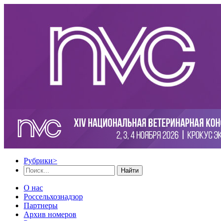
Рубрики
>
Найти
О нас
Россельхознадзор
Партнеры
Архив номеров