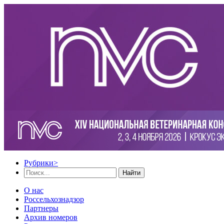
Рубрики
>
Найти
О нас
Россельхознадзор
Партнеры
Архив номеров