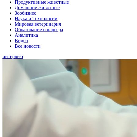
Продуктивные животные
Домашние животные
Зообизнес
Наука и Технологии
Мировая ветеринария
Образование и карьера
Аналитика
Видео
Все новости
интервью