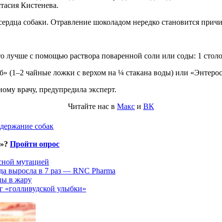
стасия Кистенева.
сердца собаки. Отравление шоколадом нередко становится причи
о лучше с помощью раствора поваренной соли или соды: 1 столо
 (1–2 чайные ложки с верхом на ¼ стакана воды) или «Энтеросг
ному врачу, предупредила эксперт.
Читайте нас в
Макс
и
ВК
одержание собак
и»?
Пройти опрос
асной мутацией
да выросла в 7 раз — RNC Pharma
ны в жару
г «голливудской улыбки»