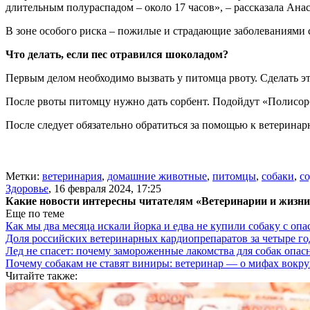
длительным полураспадом – около 17 часов», – рассказала Ана
В зоне особого риска – пожилые и страдающие заболеваниями 
Что делать, если пес отравился шоколадом?
Первым делом необходимо вызвать у питомца рвоту. Сделать эт
После рвоты питомцу нужно дать сорбент. Подойдут «Полисорб»
После следует обязательно обратиться за помощью к ветеринар
Метки:
ветеринария
,
домашние животные
,
питомцы
,
собаки
,
с
Здоровье
,
16 февраля 2024, 17:25
Какие новости интересны читателям «Ветеринарии и жизн
Еще по теме
Как мы два месяца искали йорка и едва не купили собаку с оп
Доля российских ветеринарных кардиопрепаратов за четыре го
Лед не спасет: почему замороженные лакомства для собак опас
Почему собакам не ставят виниры: ветеринар — о мифах вокру
Читайте также: