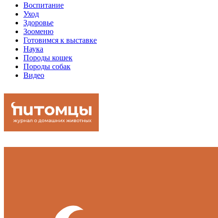
Воспитание
Уход
Здоровье
Зооменю
Готовимся к выставке
Наука
Породы кошек
Породы собак
Видео