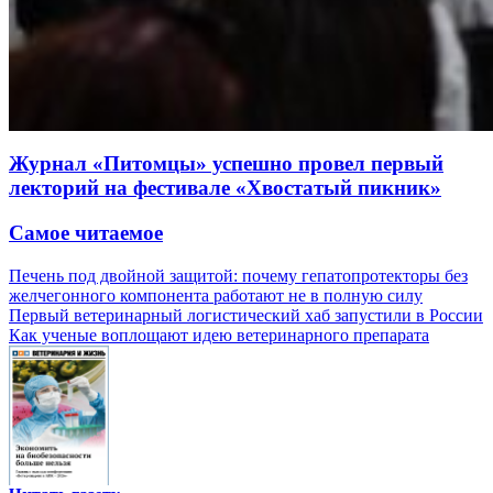
Журнал «Питомцы» успешно провел первый
лекторий на фестивале «Хвостатый пикник»
Самое читаемое
Печень под двойной защитой: почему гепатопротекторы без
желчегонного компонента работают не в полную силу
Первый ветеринарный логистический хаб запустили в России
Как ученые воплощают идею ветеринарного препарата