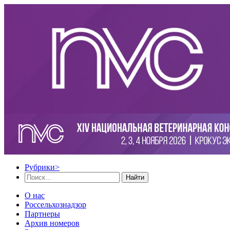
Рубрики
>
Найти
О нас
Россельхознадзор
Партнеры
Архив номеров