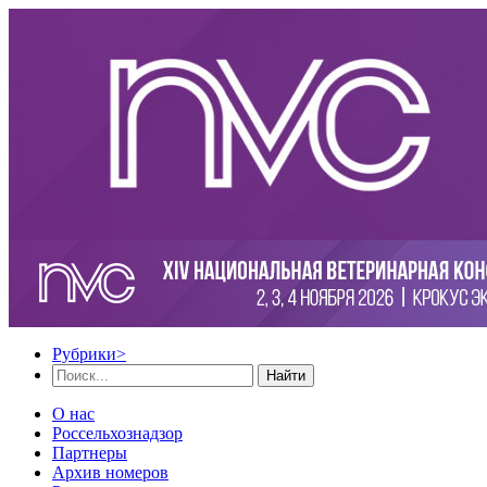
Рубрики
>
Найти
О нас
Россельхознадзор
Партнеры
Архив номеров