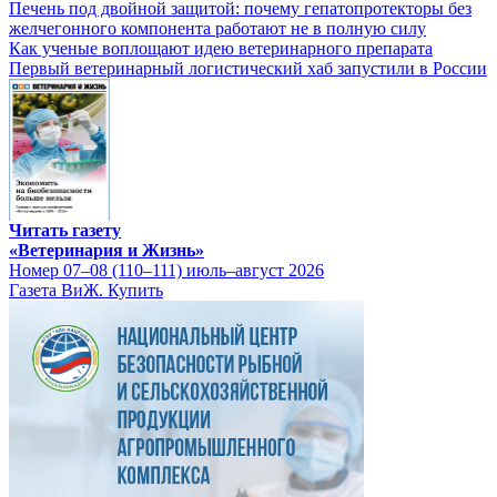
Печень под двойной защитой: почему гепатопротекторы без
желчегонного компонента работают не в полную силу
Как ученые воплощают идею ветеринарного препарата
Первый ветеринарный логистический хаб запустили в России
Читать газету
«Ветеринария и Жизнь»
Номер 07–08 (110–111) июль–август 2026
Газета ВиЖ. Купить