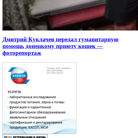
Дмитрий Куклачев передал гуманитарную
помощь донецкому приюту кошек —
фоторепортаж