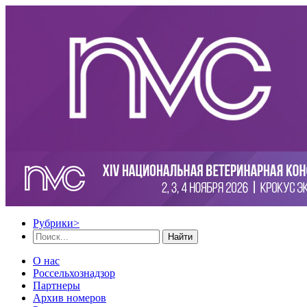
Рубрики
>
Найти
О нас
Россельхознадзор
Партнеры
Архив номеров