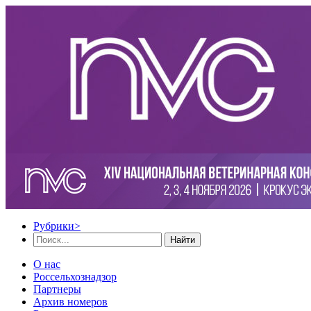
Рубрики
>
Найти
О нас
Россельхознадзор
Партнеры
Архив номеров