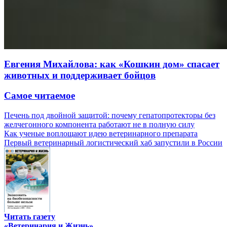
Евгения Михайлова: как «Кошкин дом» спасает
животных и поддерживает бойцов
Самое читаемое
Печень под двойной защитой: почему гепатопротекторы без
желчегонного компонента работают не в полную силу
Как ученые воплощают идею ветеринарного препарата
Первый ветеринарный логистический хаб запустили в России
Читать газету
«Ветеринария и Жизнь»