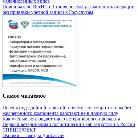
малочисленных видов
Пользователи ВетИС с 1 июля не смогут выполнять операции
без привязки учетной записи к Госуслугам
Самое читаемое
Печень под двойной защитой: почему гепатопротекторы без
желчегонного компонента работают не в полную силу
Как ученые воплощают идею ветеринарного препарата
Первый ветеринарный логистический хаб запустили в России
СПЕЦПРОЕКТ
«Кошки — звезды Донбасса»