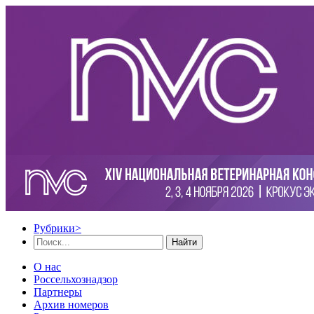
Рубрики
>
Найти
О нас
Россельхознадзор
Партнеры
Архив номеров