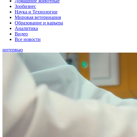
Домашние животные
Зообизнес
Наука и Технологии
Мировая ветеринария
Образование и карьера
Аналитика
Видео
Все новости
интервью