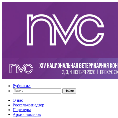
Рубрики
>
Найти
О нас
Россельхознадзор
Партнеры
Архив номеров