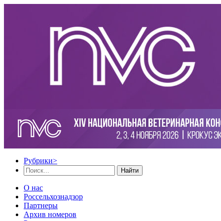
Рубрики
>
Найти
О нас
Россельхознадзор
Партнеры
Архив номеров