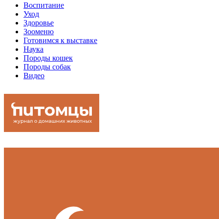
Воспитание
Уход
Здоровье
Зооменю
Готовимся к выставке
Наука
Породы кошек
Породы собак
Видео