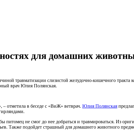
сностях для домашних животны
ичиной травматизации слизистой желудочно-кишечного тракта к
арный врач Юлия Полянская.
», – отметила в беседе с «ВиЖ» ветврач.
Юлия Полянская
предлаг
гирляндами.
бы питомец не смог до нее добраться и травмироваться. Из ориг
льев. Также подойдет страшный для домашнего животного предм