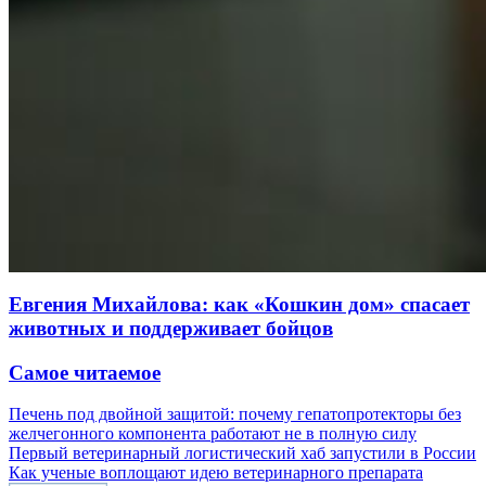
Евгения Михайлова: как «Кошкин дом» спасает
животных и поддерживает бойцов
Самое читаемое
Печень под двойной защитой: почему гепатопротекторы без
желчегонного компонента работают не в полную силу
Первый ветеринарный логистический хаб запустили в России
Как ученые воплощают идею ветеринарного препарата