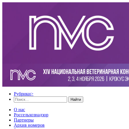
Рубрики
>
Найти
О нас
Россельхознадзор
Партнеры
Архив номеров