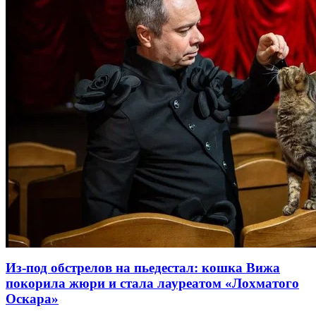
Из-под обстрелов на пьедестал: кошка Вижа
покорила жюри и стала лауреатом «Лохматого
Оскара»