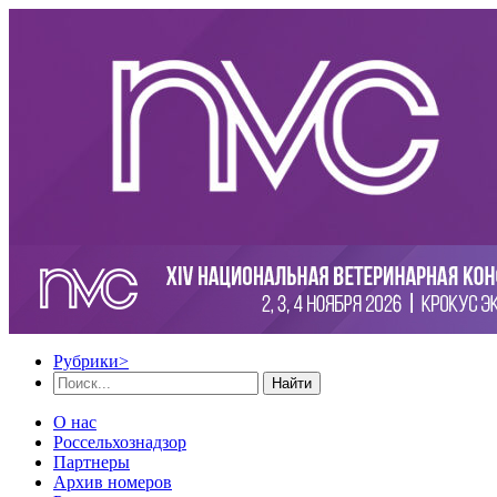
Рубрики
>
Найти
О нас
Россельхознадзор
Партнеры
Архив номеров