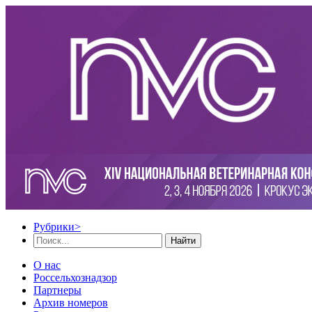
Рубрики
>
Найти
О нас
Россельхознадзор
Партнеры
Архив номеров