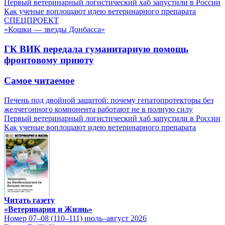
Первый ветеринарный логистический хаб запустили в России
Как ученые воплощают идею ветеринарного препарата
СПЕЦПРОЕКТ
«Кошки — звезды Донбасса»
ГК ВИК передала гуманитарную помощь
фронтовому приюту
Самое читаемое
Печень под двойной защитой: почему гепатопротекторы без
желчегонного компонента работают не в полную силу
Первый ветеринарный логистический хаб запустили в России
Как ученые воплощают идею ветеринарного препарата
Читать газету
«Ветеринария и Жизнь»
Номер 07–08 (110–111) июль–август 2026