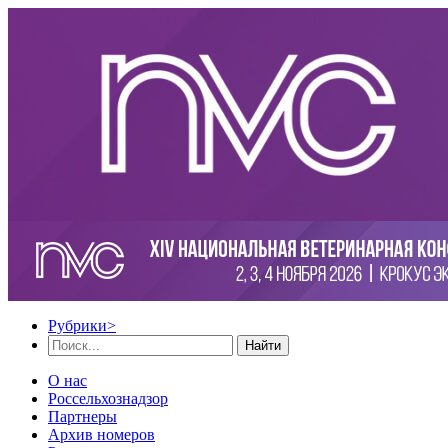
Рубрики
>
Найти
О нас
Россельхознадзор
Партнеры
Архив номеров