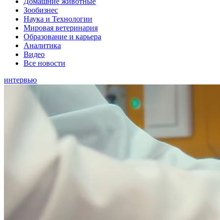
Домашние животные
Зообизнес
Наука и Технологии
Мировая ветеринария
Образование и карьера
Аналитика
Видео
Все новости
интервью