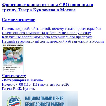
Фронтовые кошки из зоны СВО пополнили
труппу Театра Куклачева в Москве
Самое читаемое
Печень под двойной защитой: почему гепатопротекторы без
желчегонного компонента работают не в полную силу
Как ученые воплощают идею ветеринарного препарата
Первый ветеринарный логистический хаб запустили в России
Читать газету
«Ветеринария и Жизнь»
Номер 07–08 (110–111) июль–август 2026
Газета ВиЖ. Купить