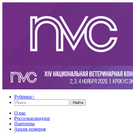
Рубрики
>
Найти
О нас
Россельхознадзор
Партнеры
Архив номеров