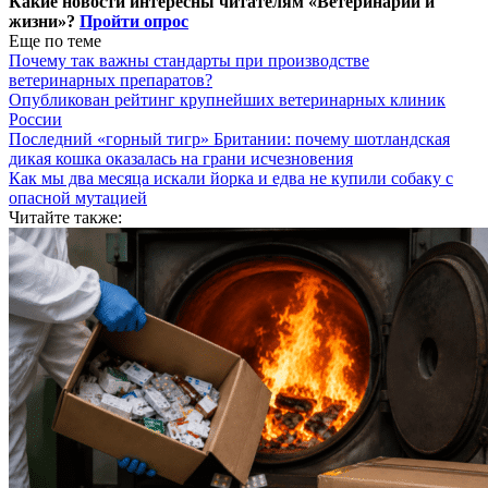
Какие новости интересны читателям «Ветеринарии и
жизни»?
Пройти опрос
Еще по теме
Почему так важны стандарты при производстве
ветеринарных препаратов?
Опубликован рейтинг крупнейших ветеринарных клиник
России
Последний «горный тигр» Британии: почему шотландская
дикая кошка оказалась на грани исчезновения
Как мы два месяца искали йорка и едва не купили собаку с
опасной мутацией
Читайте также: