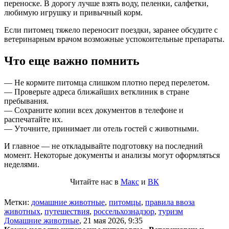
переноске. В дорогу лучше взять воду, пеленки, салфетки,
любимую игрушку и привычный корм.
Если питомец тяжело переносит поездки, заранее обсудите с
ветеринарным врачом возможные успокоительные препараты.
Что еще важно помнить
— Не кормите питомца слишком плотно перед перелетом.
— Проверьте адреса ближайших ветклиник в стране
пребывания.
— Сохраните копии всех документов в телефоне и
распечатайте их.
— Уточните, принимает ли отель гостей с животными.
И главное — не откладывайте подготовку на последний
момент. Некоторые документы и анализы могут оформляться
неделями.
Читайте нас в
Макс
и
ВК
Метки:
домашние животные
,
питомцы
,
правила ввоза
животных
,
путешествия
,
россельхознадзор
,
туризм
Домашние животные
,
21 мая 2026, 9:35