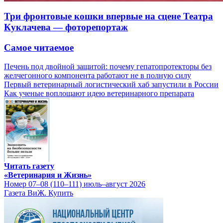
Три фронтовые кошки впервые на сцене Театра
Куклачева — фоторепортаж
Самое читаемое
Печень под двойной защитой: почему гепатопротекторы без
желчегонного компонента работают не в полную силу
Первый ветеринарный логистический хаб запустили в России
Как ученые воплощают идею ветеринарного препарата
Читать газету
«Ветеринария и Жизнь»
Номер 07–08 (110–111) июль–август 2026
Газета ВиЖ. Купить