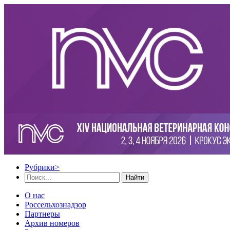
Рубрики
>
Найти
О нас
Россельхознадзор
Партнеры
Архив номеров