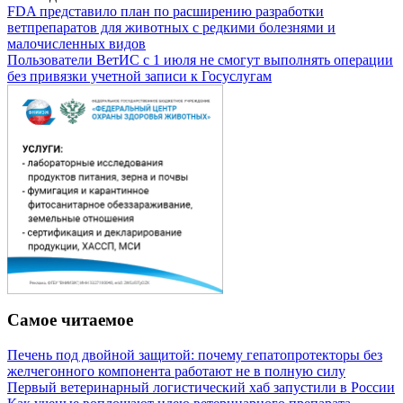
FDA представило план по расширению разработки
ветпрепаратов для животных с редкими болезнями и
малочисленных видов
Пользователи ВетИС с 1 июля не смогут выполнять операции
без привязки учетной записи к Госуслугам
Самое читаемое
Печень под двойной защитой: почему гепатопротекторы без
желчегонного компонента работают не в полную силу
Первый ветеринарный логистический хаб запустили в России