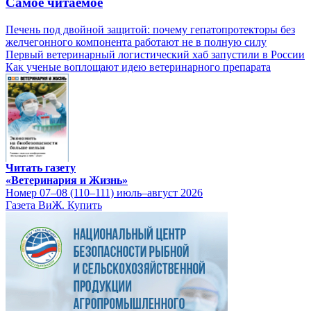
Самое читаемое
Печень под двойной защитой: почему гепатопротекторы без
желчегонного компонента работают не в полную силу
Первый ветеринарный логистический хаб запустили в России
Как ученые воплощают идею ветеринарного препарата
Читать газету
«Ветеринария и Жизнь»
Номер 07–08 (110–111) июль–август 2026
Газета ВиЖ. Купить