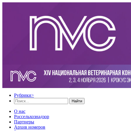
Рубрики
>
Найти
О нас
Россельхознадзор
Партнеры
Архив номеров