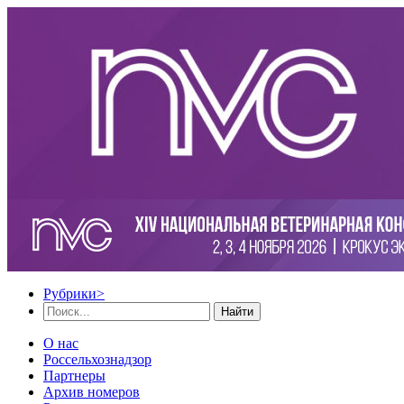
Рубрики
>
Найти
О нас
Россельхознадзор
Партнеры
Архив номеров