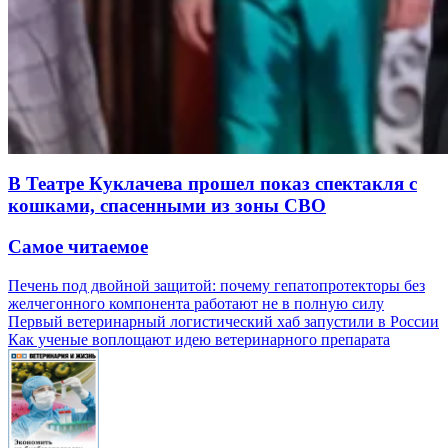
В Театре Куклачева прошел показ спектакля с
кошками, спасенными из зоны СВО
Самое читаемое
Печень под двойной защитой: почему гепатопротекторы без
желчегонного компонента работают не в полную силу
Первый ветеринарный логистический хаб запустили в России
Как ученые воплощают идею ветеринарного препарата