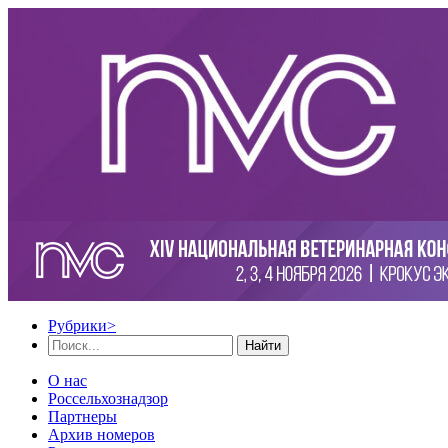
Рубрики
>
Найти
О нас
Россельхознадзор
Партнеры
Архив номеров