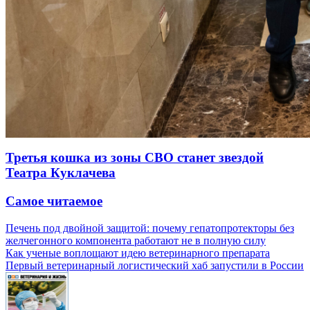
Третья кошка из зоны СВО станет звездой
Театра Куклачева
Самое читаемое
Печень под двойной защитой: почему гепатопротекторы без
желчегонного компонента работают не в полную силу
Как ученые воплощают идею ветеринарного препарата
Первый ветеринарный логистический хаб запустили в России