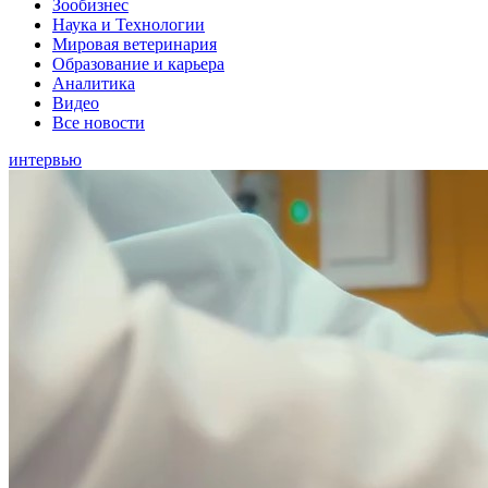
Зообизнес
Наука и Технологии
Мировая ветеринария
Образование и карьера
Аналитика
Видео
Все новости
интервью