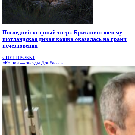
Последний «горный тигр» Британии: почему
шотландская дикая кошка оказалась на грани
исчезновения
СПЕЦПРОЕКТ
«Кошки — звезды Донбасса»