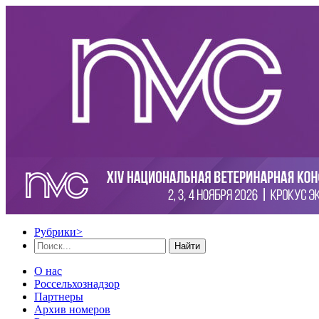
Рубрики
>
Найти
О нас
Россельхознадзор
Партнеры
Архив номеров