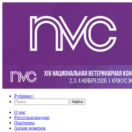
Рубрики
>
Найти
О нас
Россельхознадзор
Партнеры
Архив номеров