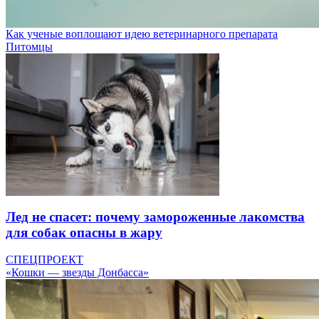
Как ученые воплощают идею ветеринарного препарата
Питомцы
Лед не спасет: почему замороженные лакомства
для собак опасны в жару
СПЕЦПРОЕКТ
«Кошки — звезды Донбасса»