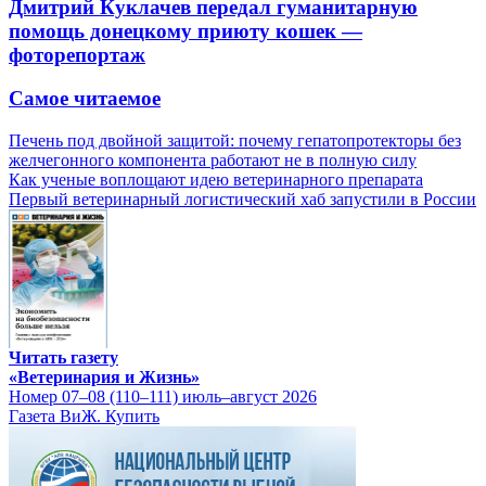
Дмитрий Куклачев передал гуманитарную
помощь донецкому приюту кошек —
фоторепортаж
Самое читаемое
Печень под двойной защитой: почему гепатопротекторы без
желчегонного компонента работают не в полную силу
Как ученые воплощают идею ветеринарного препарата
Первый ветеринарный логистический хаб запустили в России
Читать газету
«Ветеринария и Жизнь»
Номер 07–08 (110–111) июль–август 2026
Газета ВиЖ. Купить