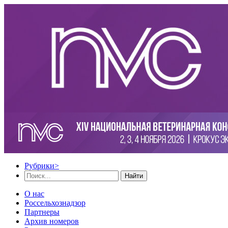
Рубрики
>
Найти
О нас
Россельхознадзор
Партнеры
Архив номеров