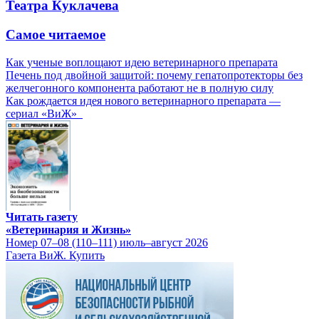
Театра Куклачева
Самое читаемое
Как ученые воплощают идею ветеринарного препарата
Печень под двойной защитой: почему гепатопротекторы без
желчегонного компонента работают не в полную силу
Как рождается идея нового ветеринарного препарата —
сериал «ВиЖ»
Читать газету
«Ветеринария и Жизнь»
Номер 07–08 (110–111) июль–август 2026
Газета ВиЖ. Купить