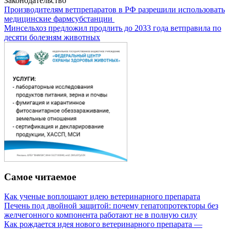
Законодательство
Производителям ветпрепаратов в РФ разрешили использовать
медицинские фармсубстанции
Минсельхоз предложил продлить до 2033 года ветправила по
десяти болезням животных
Самое читаемое
Как ученые воплощают идею ветеринарного препарата
Печень под двойной защитой: почему гепатопротекторы без
желчегонного компонента работают не в полную силу
Как рождается идея нового ветеринарного препарата —