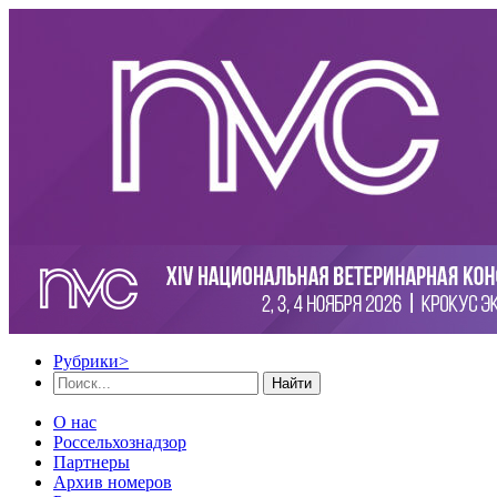
Рубрики
>
Найти
О нас
Россельхознадзор
Партнеры
Архив номеров