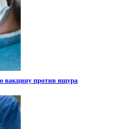
ую вакцину против ящура