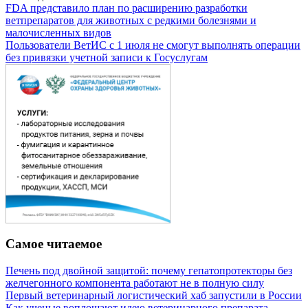
FDA представило план по расширению разработки
ветпрепаратов для животных с редкими болезнями и
малочисленных видов
Пользователи ВетИС с 1 июля не смогут выполнять операции
без привязки учетной записи к Госуслугам
Самое читаемое
Печень под двойной защитой: почему гепатопротекторы без
желчегонного компонента работают не в полную силу
Первый ветеринарный логистический хаб запустили в России
Как ученые воплощают идею ветеринарного препарата