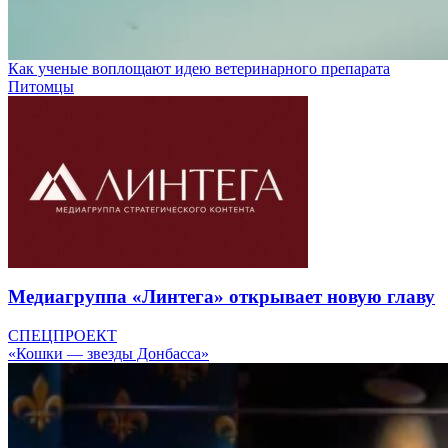
Как ученые воплощают идею ветеринарного препарата
Питомцы
Медиагруппа «Линтега» открывает новую главу
СПЕЦПРОЕКТ
«Кошки — звезды Донбасса»