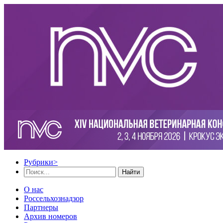
Рубрики
>
Найти
О нас
Россельхознадзор
Партнеры
Архив номеров