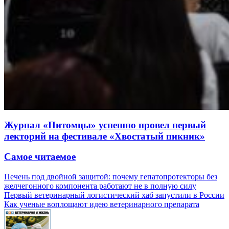
Журнал «Питомцы» успешно провел первый
лекторий на фестивале «Хвостатый пикник»
Самое читаемое
Печень под двойной защитой: почему гепатопротекторы без
желчегонного компонента работают не в полную силу
Первый ветеринарный логистический хаб запустили в России
Как ученые воплощают идею ветеринарного препарата