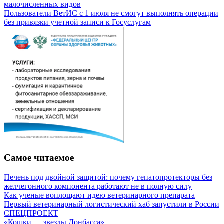
малочисленных видов
Пользователи ВетИС с 1 июля не смогут выполнять операции
без привязки учетной записи к Госуслугам
Самое читаемое
Печень под двойной защитой: почему гепатопротекторы без
желчегонного компонента работают не в полную силу
Как ученые воплощают идею ветеринарного препарата
Первый ветеринарный логистический хаб запустили в России
СПЕЦПРОЕКТ
«Кошки — звезды Донбасса»