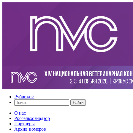
Рубрики
>
Найти
О нас
Россельхознадзор
Партнеры
Архив номеров