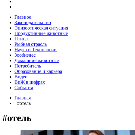
Главное
Законодательство
Эпизоотическая ситуация
Продуктивные животные
Птица
Рыбная отрасль
Наука и Технологии
Зообизнес
Домашние животные
Потребитель
Образование и карьера
Видео
ВиЖ в цифрах
События
Главная
- #отель
#отель