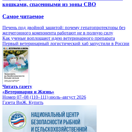
кошками, спасенными из зоны СВО
Самое читаемое
Печень под двойной защитой: почему гепатопротекторы без
желчегонного компонента работают не в полную силу
Как ученые воплощают идею ветеринарного препарата
Первый ветеринарный логистический хаб запустили в России
Читать газету
«Ветеринария и Жизнь»
Номер 07–08 (110–111) июль–август 2026
Газета ВиЖ. Купить