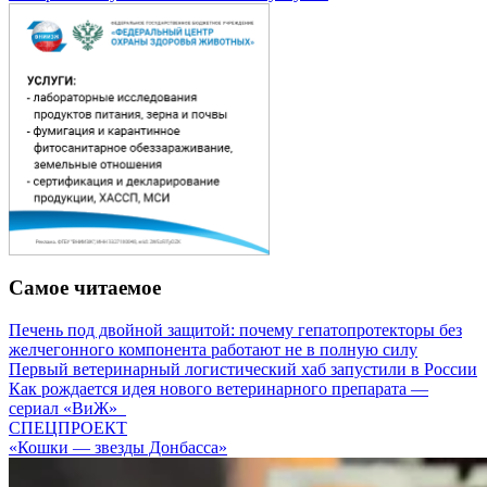
Самое читаемое
Печень под двойной защитой: почему гепатопротекторы без
желчегонного компонента работают не в полную силу
Первый ветеринарный логистический хаб запустили в России
Как рождается идея нового ветеринарного препарата —
сериал «ВиЖ»
СПЕЦПРОЕКТ
«Кошки — звезды Донбасса»