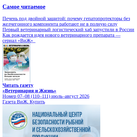
Самое читаемое
Печень под двойной защитой: почему гепатопротекторы без
желчегонного компонента работают не в полную силу
Первый ветеринарный логистический хаб запустили в России
Как рождается идея нового ветеринарного препарата —
сериал «ВиЖ»
Читать газету
«Ветеринария и Жизнь»
Номер 07–08 (110–111) июль–август 2026
Газета ВиЖ. Купить