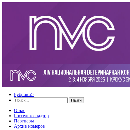
Рубрики
>
Найти
О нас
Россельхознадзор
Партнеры
Архив номеров