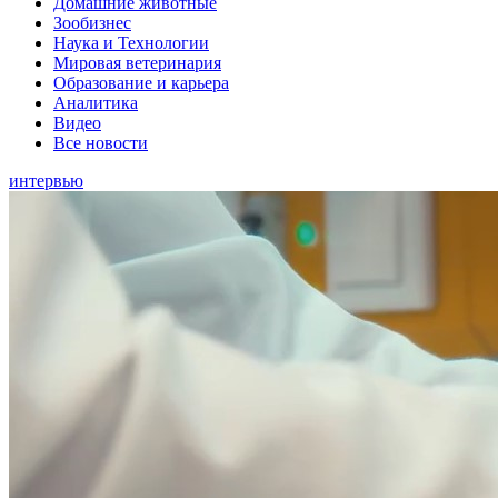
Домашние животные
Зообизнес
Наука и Технологии
Мировая ветеринария
Образование и карьера
Аналитика
Видео
Все новости
интервью