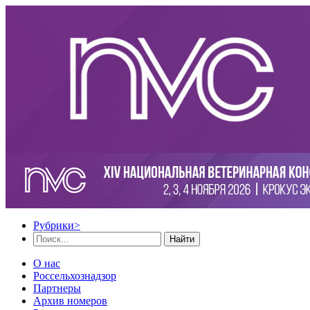
Рубрики
>
Найти
О нас
Россельхознадзор
Партнеры
Архив номеров