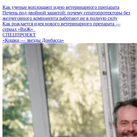
Как ученые воплощают идею ветеринарного препарата
Печень под двойной защитой: почему гепатопротекторы без
желчегонного компонента работают не в полную силу
Как рождается идея нового ветеринарного препарата —
сериал «ВиЖ»
СПЕЦПРОЕКТ
«Кошки — звезды Донбасса»