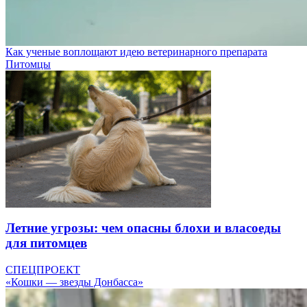
Как ученые воплощают идею ветеринарного препарата
Питомцы
Летние угрозы: чем опасны блохи и власоеды
для питомцев
СПЕЦПРОЕКТ
«Кошки — звезды Донбасса»