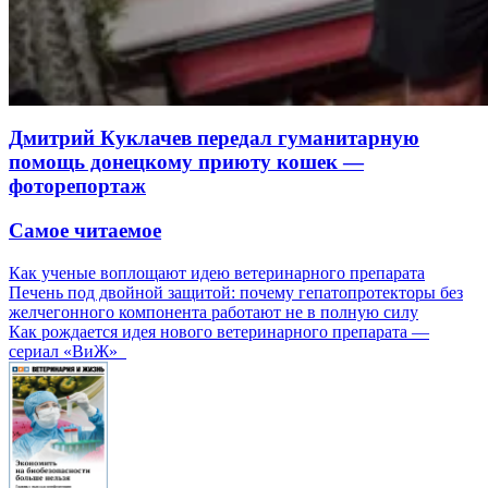
Дмитрий Куклачев передал гуманитарную
помощь донецкому приюту кошек —
фоторепортаж
Самое читаемое
Как ученые воплощают идею ветеринарного препарата
Печень под двойной защитой: почему гепатопротекторы без
желчегонного компонента работают не в полную силу
Как рождается идея нового ветеринарного препарата —
сериал «ВиЖ»