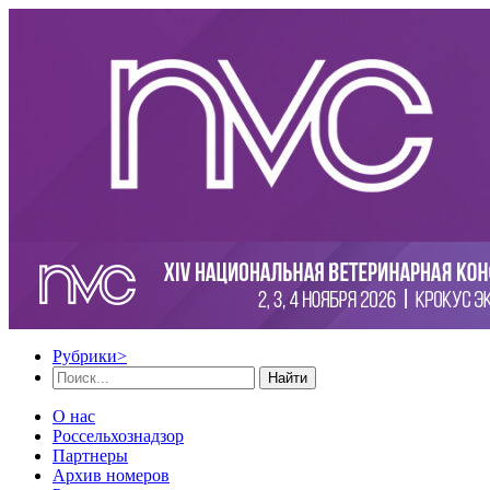
Рубрики
>
Найти
О нас
Россельхознадзор
Партнеры
Архив номеров