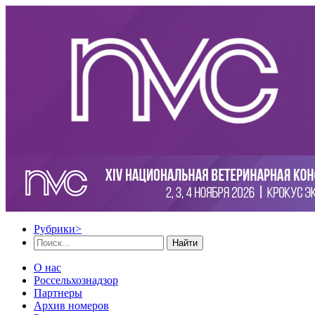
Рубрики
>
Найти
О нас
Россельхознадзор
Партнеры
Архив номеров