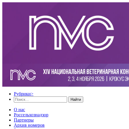
Рубрики
>
Найти
О нас
Россельхознадзор
Партнеры
Архив номеров