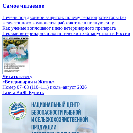
Самое читаемое
Печень под двойной защитой: почему гепатопротекторы без
желчегонного компонента работают не в полную силу
Как ученые воплощают идею ветеринарного препарата
Первый ветеринарный логистический хаб запустили в России
Читать газету
«Ветеринария и Жизнь»
Номер 07–08 (110–111) июль–август 2026
Газета ВиЖ. Купить