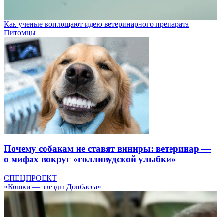
Как ученые воплощают идею ветеринарного препарата
Питомцы
Почему собакам не ставят виниры: ветеринар —
о мифах вокруг «голливудской улыбки»
СПЕЦПРОЕКТ
«Кошки — звезды Донбасса»