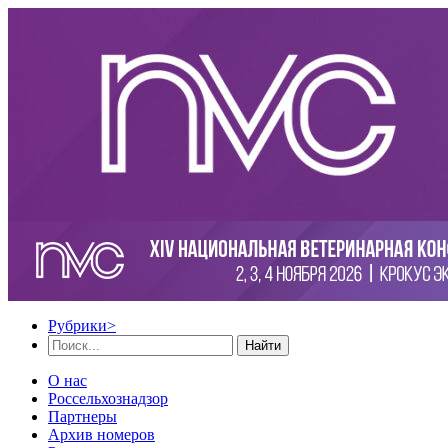
Рубрики
>
Найти
О нас
Россельхознадзор
Партнеры
Архив номеров