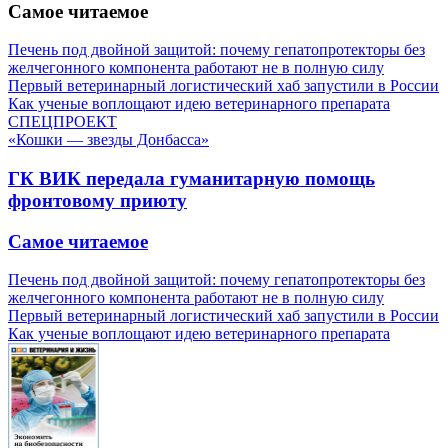
Самое читаемое
Печень под двойной защитой: почему гепатопротекторы без
желчегонного компонента работают не в полную силу
Первый ветеринарный логистический хаб запустили в России
Как ученые воплощают идею ветеринарного препарата
СПЕЦПРОЕКТ
«Кошки — звезды Донбасса»
ГК ВИК передала гуманитарную помощь
фронтовому приюту
Самое читаемое
Печень под двойной защитой: почему гепатопротекторы без
желчегонного компонента работают не в полную силу
Первый ветеринарный логистический хаб запустили в России
Как ученые воплощают идею ветеринарного препарата