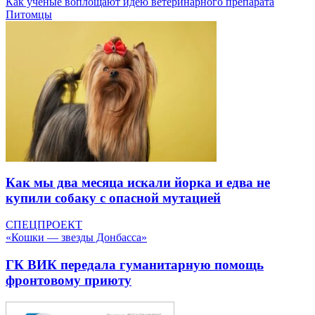
Как ученые воплощают идею ветеринарного препарата
Питомцы
Как мы два месяца искали йорка и едва не
купили собаку с опасной мутацией
СПЕЦПРОЕКТ
«Кошки — звезды Донбасса»
ГК ВИК передала гуманитарную помощь
фронтовому приюту