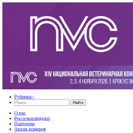
Рубрики
>
Найти
О нас
Россельхознадзор
Партнеры
Архив номеров