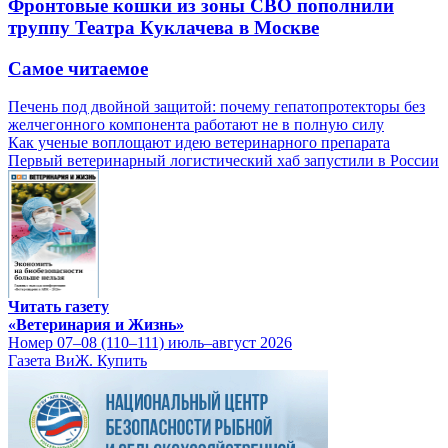
Фронтовые кошки из зоны СВО пополнили
труппу Театра Куклачева в Москве
Самое читаемое
Печень под двойной защитой: почему гепатопротекторы без
желчегонного компонента работают не в полную силу
Как ученые воплощают идею ветеринарного препарата
Первый ветеринарный логистический хаб запустили в России
Читать газету
«Ветеринария и Жизнь»
Номер 07–08 (110–111) июль–август 2026
Газета ВиЖ. Купить