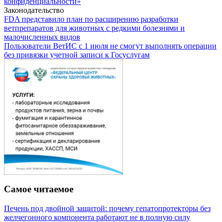
конфиденциальности»
Законодательство
FDA представило план по расширению разработки
ветпрепаратов для животных с редкими болезнями и
малочисленных видов
Пользователи ВетИС с 1 июля не смогут выполнять операции
без привязки учетной записи к Госуслугам
Самое читаемое
Печень под двойной защитой: почему гепатопротекторы без
желчегонного компонента работают не в полную силу