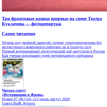
Три фронтовые кошки впервые на сцене Театра
Куклачева — фоторепортаж
Самое читаемое
Печень под двойной защитой: почему гепатопротекторы без
желчегонного компонента работают не в полную силу
Первый ветеринарный логистический хаб запустили в России
Как ученые воплощают идею ветеринарного препарата
Читать газету
«Ветеринария и Жизнь»
Номер 07–08 (110–111) июль–август 2026
Газета ВиЖ. Купить