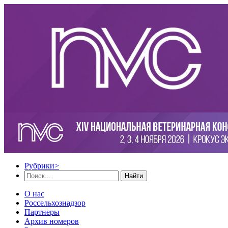
Рубрики
>
Найти
О нас
Россельхознадзор
Партнеры
Архив номеров