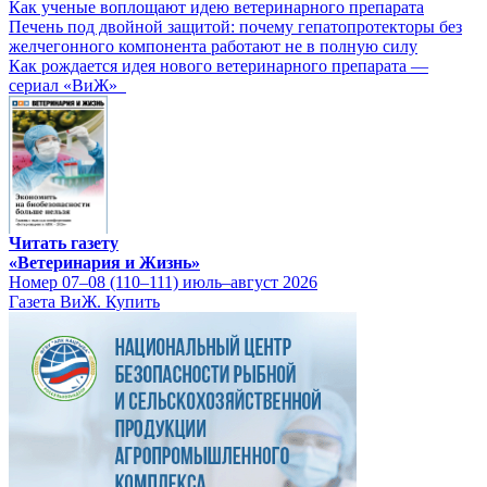
Как ученые воплощают идею ветеринарного препарата
Печень под двойной защитой: почему гепатопротекторы без
желчегонного компонента работают не в полную силу
Как рождается идея нового ветеринарного препарата —
сериал «ВиЖ»
Читать газету
«Ветеринария и Жизнь»
Номер 07–08 (110–111) июль–август 2026
Газета ВиЖ. Купить