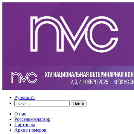
Рубрики
>
Найти
О нас
Россельхознадзор
Партнеры
Архив номеров