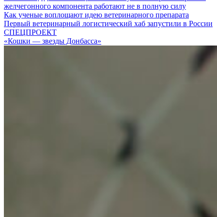
желчегонного компонента работают не в полную силу
Как ученые воплощают идею ветеринарного препарата
Первый ветеринарный логистический хаб запустили в России
СПЕЦПРОЕКТ
«Кошки — звезды Донбасса»