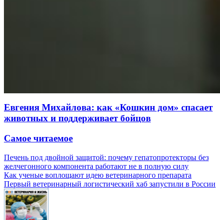
Евгения Михайлова: как «Кошкин дом» спасает
животных и поддерживает бойцов
Самое читаемое
Печень под двойной защитой: почему гепатопротекторы без
желчегонного компонента работают не в полную силу
Как ученые воплощают идею ветеринарного препарата
Первый ветеринарный логистический хаб запустили в России