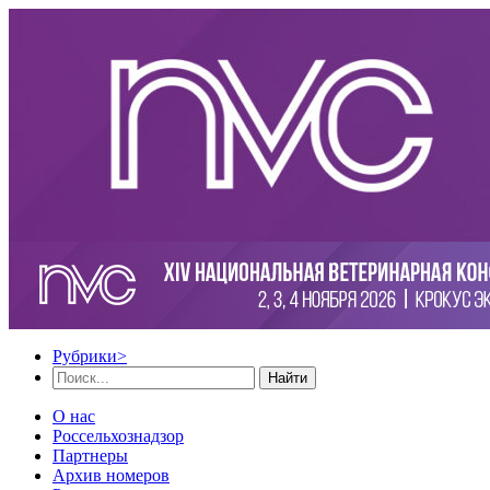
Рубрики
>
Найти
О нас
Россельхознадзор
Партнеры
Архив номеров