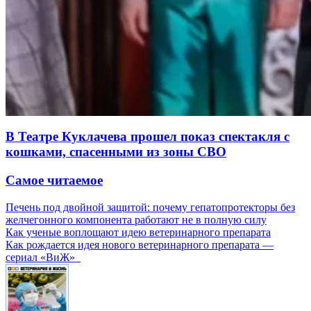
В Театре Куклачева прошел показ спектакля с
кошками, спасенными из зоны СВО
Самое читаемое
Печень под двойной защитой: почему гепатопротекторы без
желчегонного компонента работают не в полную силу
Как ученые воплощают идею ветеринарного препарата
Как рождается идея нового ветеринарного препарата —
сериал «ВиЖ»