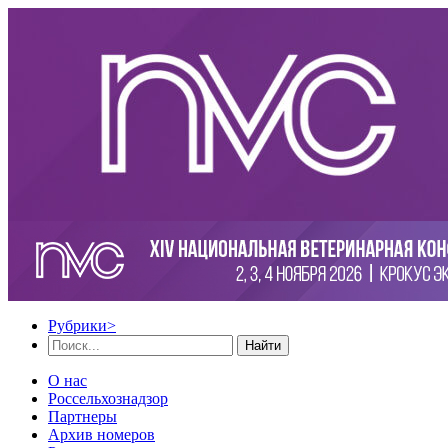
Рубрики
>
Найти
О нас
Россельхознадзор
Партнеры
Архив номеров