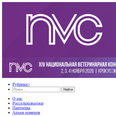
Рубрики
>
Найти
О нас
Россельхознадзор
Партнеры
Архив номеров