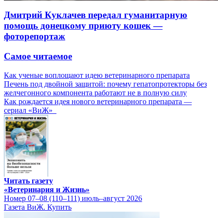
Дмитрий Куклачев передал гуманитарную
помощь донецкому приюту кошек —
фоторепортаж
Самое читаемое
Как ученые воплощают идею ветеринарного препарата
Печень под двойной защитой: почему гепатопротекторы без
желчегонного компонента работают не в полную силу
Как рождается идея нового ветеринарного препарата —
сериал «ВиЖ»
Читать газету
«Ветеринария и Жизнь»
Номер 07–08 (110–111) июль–август 2026
Газета ВиЖ. Купить