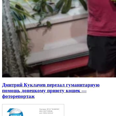
Дмитрий Куклачев передал гуманитарную
помощь донецкому приюту кошек —
фоторепортаж