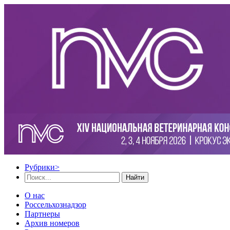
Рубрики
>
Найти
О нас
Россельхознадзор
Партнеры
Архив номеров